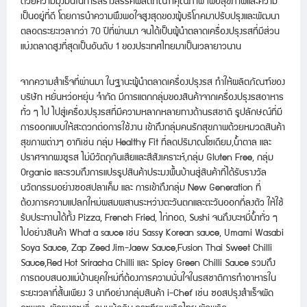
ด้วยความมุ่งมั่นในการสร้างสรรค์ผลิตภัณฑ์คุณภาพ เพื่อสุขภาพและความ
เป็นอยู่ที่ดี โดยการนำความพึงพอใจสูงสุดของผู้บริโภคมาปรับปรุงและพัฒนา
ตลอดระยะเวลากว่า 70 ปีที่ผ่านมา จนได้เป็นผู้นำตลาดเครื่องปรุงรสที่มีส่วน
แบ่งตลาดสูงที่สุดเป็นอันดับ 1 ของประเทศไทยมาเป็นเวลายาวนาน
จากความสำเร็จที่ผ่านมา ในฐานะผู้นำตลาดเครื่องปรุงรส ทำให้ผลิตภัณฑ์ของ
บริษัท หยั่นหว่อหยุ่น จำกัด มีการแตกกลุ่มของสินค้าจากเครื่องปรุงรสอาหาร
ทั่ว ๆ ไป ไปสู่เครื่องปรุงรสที่มีความหลากหลายทางด้านรสชาติ รูปลักษณ์ที่มี
การออกแบบให้สะดวกต่อการใช้งาน เข้าถึงกลุ่มคนรักสุขภาพด้วยหมวดสินค้า
สุขภาพต่างๆ อาทิเช่น กลุ่ม Healthy Fit ที่ลดปริมาณโซเดียม,น้ำตาล และ
ปราศจากผงชูรส ไม่มีวัตถุกันเสียและสีสังเคราะห์,กลุ่ม Gluten Free, กลุ่ม
Organic และรวมถึงการแปรรูปสินค้าประมงพื้นบ้านสู่สินค้าที่ได้รับรางวัล
นวัตกรรมอย่างซอสปลาเค็ม และ การเข้าถึงกลุ่ม New Generation ที่
ต้องการความแปลกใหม่ผสมผสานระหว่างตะวันตกและตะวันออกที่ลงตัว ให้ใช้
รับประทานได้ทั้ง Pizza, French Fried, ไก่ทอด, Sushi จนถึงบะหมี่น้ำทั่ว ๆ
ไปอย่างสินค้า What a sauce เช่น Sassy Korean sauce, Umami Wasabi
Soya Sauce, Zap Zeed Jim-Jaew Sauce,Fusion Thai Sweet Chilli
Sauce,Red Hot Sriracha Chilli และ Spicy Green Chilli Sauce รวมถึง
การตอบสนองแม่บ้านยุคใหม่ที่ต้องการความมั่นใจในรสชาติการทำอาหารใน
ระยะเวลาที่สั้นเพียง 3 นาทีอย่างกลุ่มสินค้า i-Chef เช่น ซอสปรุงสำเร็จผัด