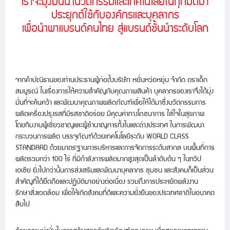
เราจะมุ่งมั่นนำนวัตกรรมและเทคโนโลยีในทุกมิติมา
ประยุกต์ใช้กับองค์กรและบุคลากร
เพื่อนำพาแบรนด์คนไทย สู่แบรนด์ชั้นนำระดับโลก
จากคำปณิธานของท่านประธานผู้ก่อตั้งบริษัท หยั่นหว่อหยุ่น จำกัด ตราเด็ก
สมบูรณ์ ในเรื่องการให้ความสำคัญกับคุณภาพสินค้า บุคลากรของเราจึงได้มุ่ง
มั่นที่จะค้นคว้า และพัฒนาคุณภาพผลิตภัณฑ์เพื่อให้ได้มาซึ่งนวัตกรรมการ
ผลิตเครื่องปรุงรสที่มีรสชาติอร่อย มีคุณค่าทางโภชนาการ ใส่ใจในสุขภาพ
โดยทีมงานผู้เชี่ยวชาญและผู้ชำนาญการทั้งในและต่างประเทศ ในการพัฒนา
กระบวนการผลิต บรรจุภัณฑ์ด้วยเทคโนโลยีระดับ WORLD CLASS
STANDARD ด้วยมาตรฐานการบริหารและการจัดการระดับสากล บนพื้นที่การ
ผลิตรวมกว่า 100 ไร่ ที่มีกำลังการผลิตมากสูงสุดเป็นลำดับต้น ๆ ในทวีป
เอเชีย ยิ่งไปกว่านั้นการส่งเสริมและพัฒนาบุคลากร ชุมชน และสังคมก็เป็นส่วน
สำคัญที่ได้ยึดถือและปฏิบัติมาอย่างต่อเนื่อง รวมถึงการประหยัดพลังงาน
รักษาสิ่งแวดล้อม เพื่อให้เกิดสังคมที่ดีและความยั่งยืนของประเทศชาติในอนาคต
สืบไป