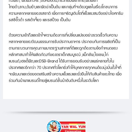
กะเพรา, ผัดผงกะหรี่ ,อบหม้อดิน,กระเทียมพริกไทย,ผัดพริก
ไทยดำ,ลาบ,ต้มยำ,และผัดฉ่าเป็นต้น และกลุ่มที่จะต้องดูแลในเรื่องโภชนาการ
ความหลากหลายของรสชาติ เพื่อการเจริญเติบโตที่แข็งแรงสมวัยอย่างไอศกรีม
รสซีอิ๊วดำ รสเต้าเจี้ยว และรสบ๊วย เป็นต้น
ด้วยความเข้าถึงและเข้าใจความต้องการที่เปลี่ยนแปลงอย่างรวดเร็วกับความ
หลากหลายของวัฒนธรรมการรับประทานอาหาร ประกอบกับการผลิตที่เป็น
ตามกระบวนการคุณภาพมาตรฐานสากลที่ดีและถูกต้องตามข้อกำหนดของ
หลักศาสนาทำให้ผลิตภัณฑ์ของตราเด็กสมบูรณ์ ,แม็กชัพ,ไอเชพ,ไก่
แบรนด์,เฮลตี้ฟิต,และDSB-Brand ได้รับการยอมรับอย่างแพร่หลายทั้งใน
ประเทศและอีกกว่า 70 ประเทศทั่วโลกยิ่งทำให้บุคลากรทุกคนต้องมุ่งมั่นตั้งใจที่
จะพัฒนาและต่อยอดเสริมสร้างความแข็งแรงและยั่งยืนให้กับสินค้าของไทย เพื่อ
ร่วมกันนำพาแบรนด์ไทยสู่แบรนด์ชั้นนำอันดับหนึ่งในระดับโลก