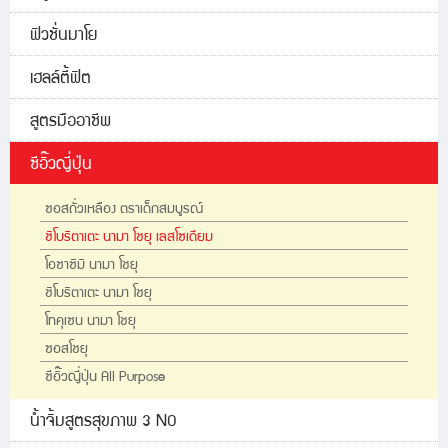
ฟิวชั่นมาโย
เฮลล์ตี้ฟิต
สูตรมืออาชีพ
ซีอิ๊วญี่ปุ่น
ซอสถั่วเหลือง ตราเด็กสมบูรณ์
ชิโบริตาเตะ นามา โชยุ เลสโซเดียม
โอซาซิมิ นามา โชยุ
ชิโบริตาเตะ นามา โชยุ
โทคุเซน นามา โชยุ
ซอสโชยุ
ซีอิ๊วญี่ปุ่น All Purpose
น้ำจิ้มสูตรสุขภาพ 3 NO