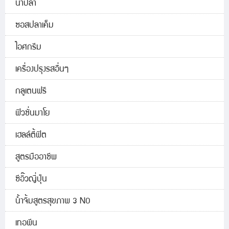
น้ำปลา
ซอสปลาเค็ม
ไอศกรีม
เครื่องปรุงรสอื่นๆ
กลูเตนฟรี
ฟิวชั่นมาโย
เฮลล์ตี้ฟิต
สูตรมืออาชีพ
ซีอิ๊วญี่ปุ่น
น้ำจิ้มสูตรสุขภาพ 3 NO
เทอพีน