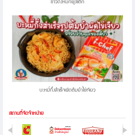
ข้าวด้งหมึกพุงแตก
บะหมี่กึ่งสำเร็จผัดต้มยำไข่เจียว
สถานที่จัดจำหน่าย