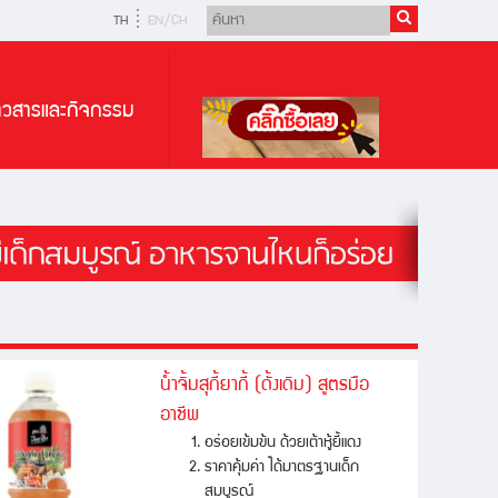
TH
EN/CH
่าวสารและกิจกรรม
น้ำจิ้มสุกี้ยากี้ (ดั้งเดิม) สูตรมือ
อาชีพ
อร่อยเข้มข้น ด้วยเต้าหู้ยี้แดง
ราคาคุ้มค่า ได้มาตรฐานเด็ก
สมบูรณ์