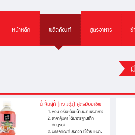
หน้าหลัก
ผลิตภัณฑ์
สูตรอาหาร
ข
น้ำจิ้มสุกี้ (กวางตุ้ง) สูตรมืออาชีพ
หอม อร่อยด้วยน้ำมันงา และงาขาว
ราคาคุ้มค่า ได้มาตรฐานเด็ก
สมบูรณ์
บรรจุภัณฑ์ สะดวก ใช้ง่าย เหมาะ