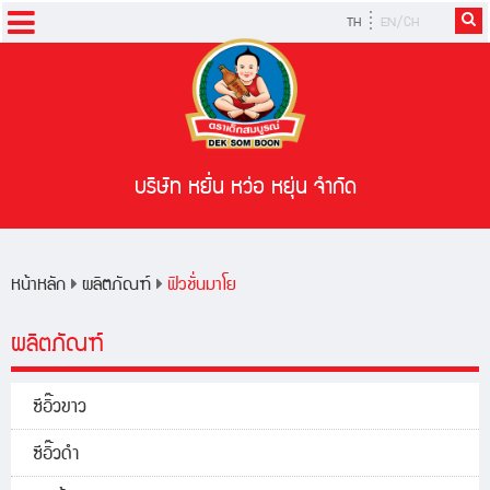
TH
EN/CH
หน้าหลัก
ผลิตภัณฑ์
สูตรอาหาร
บริษัท หยั่น หว่อ หยุ่น จำกัด
ข่าวสารและกิจกรรม
หน้าหลัก
ผลิตภัณฑ์
ฟิวชั่นมาโย
ผลิตภัณฑ์
ซีอิ๊วขาว
ซีอิ๊วดำ