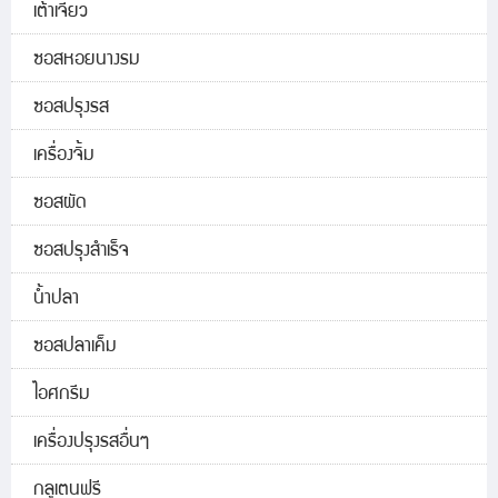
เต้าเจี้ยว
ซอสหอยนางรม
ซอสปรุงรส
เครื่องจิ้ม
ซอสผัด
ซอสปรุงสำเร็จ
น้ำปลา
ซอสปลาเค็ม
ไอศกรีม
เครื่องปรุงรสอื่นๆ
กลูเตนฟรี