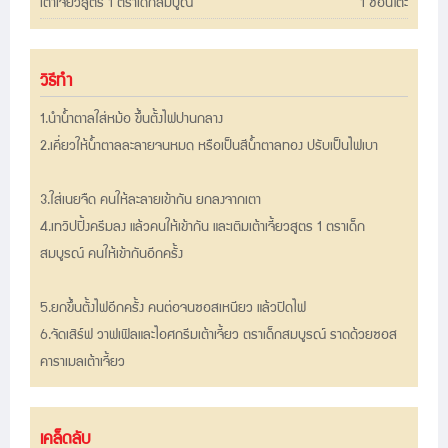
เต้าเจี้ยวสูตร 1 ตราเด็กสมบูณ์
1 ช้อนโต๊ะ
วิธีทำ
1.นำน้ำตาลใส่หม้อ ขึ้นตั้งไฟปานกลาง
2.เคี่ยวให้น้ำตาลละลายจนหมด หรือเป็นสีน้ำตาลทอง ปรับเป็นไฟเบา
3.ใส่เนยจืด คนให้ละลายเข้ากัน ยกลงจากเตา
4.เทวิปปิ้งครีมลง แล้วคนให้เข้ากัน และเติมเต้าเจี้ยวสูตร 1 ตราเด็ก
สมบูรณ์ คนให้เข้ากันอีกครั้ง
5.ยกขึ้นตั้งไฟอีกครั้ง คนต่อจนซอสเหนียว แล้วปิดไฟ
6.จัดเสิร์ฟ วาฟเฟิลและไอศกรีมเต้าเจี้ยว ตราเด็กสมบูรณ์ ราดด้วยซอส
คาราเมลเต้าเจี้ยว
เคล็ดลับ