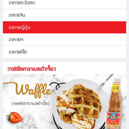
อาหารตะวันตก
อาหารจีน
อาหารญี่ปุ่น
อาหารเจ
อาหารคีโต
วาฟเฟิลคาราเมลเต้าเจี้ยว