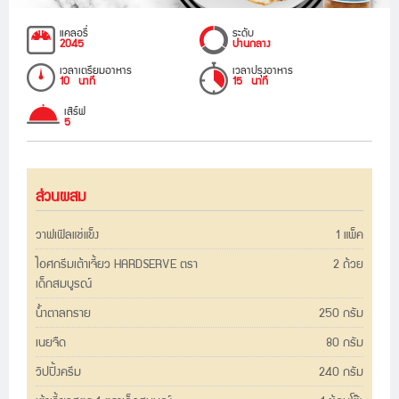
แคลอรี่
ระดับ
2045
ปานกลาง
เวลาเตรียมอาหาร
เวลาปรุงอาหาร
10 นาที
15 นาที
เสิร์ฟ
5
ส่วนผสม
วาฟเฟิลแช่แข็ง
1 แพ็ค
ไอศกรีมเต้าเจี้ยว HARDSERVE ตรา
2 ถ้วย
เด็กสมบูรณ์
น้ำตาลทราย
250 กรัม
เนยจืด
80 กรัม
วิปปิ้งครีม
240 กรัม