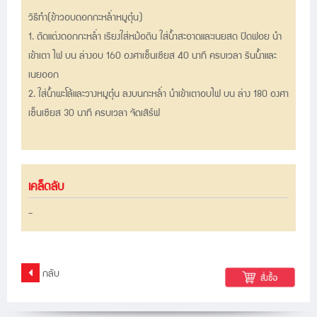
วิธีทำ(ข้าวอบดอกกะหล่ำหมูตุ๋น)
1. ตัดแต่งดอกกะหล่ำ เรียงใส่หม้อดิน ใส่น้ำสะอาดและเนยสด ปิดฟอย นำ
เข้าเตา ไฟ บน ล่างอบ
160 องศาเซ็นเซียส 40 นาที ครบเวลา รินน้ำและ
เนยออก
2. ใส่น้ำพะโล้และวางหมูตุ๋น ลงบนกะหล่ำ นำเข้าเตาอบไฟ บน ล่าง 180 องศา
เซ็นเซียส 30 นาที ครบเวลา
จัดเสิร์ฟ
เคล็ดลับ
-
กลับ