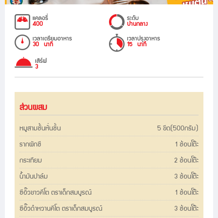
แคลอรี่
ระดับ
400
ปานกลาง
เวลาเตรียมอาหาร
เวลาปรุงอาหาร
30 นาที
15 นาที
เสิร์ฟ
3
ส่วนผสม
หมูสามชั้นหั่นชิ้น
5 ขีด(500กรัม)
รากผักชี
1 ช้อนโต๊ะ
กระเทียม
2 ช้อนโต๊ะ
น้ำมันปาล์ม
3 ช้อนโต๊ะ
ซีอิ๊วขาวคีโต ตราเด็กสมบูรณ์
1 ช้อนโต๊ะ
ซีอิ๊วดำหวานคีโต ตราเด็กสมบูรณ์
3 ช้อนโต๊ะ